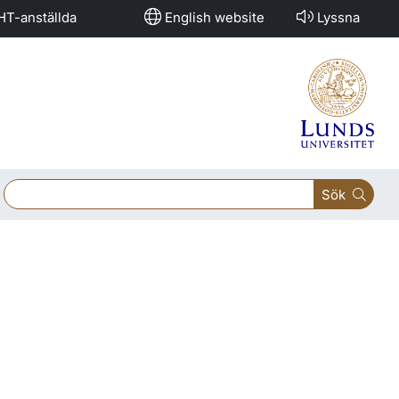
HT-anställda
English website
Lyssna
Sök