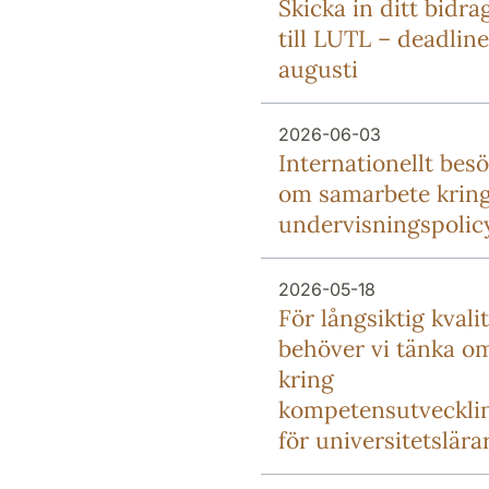
Skicka in ditt bidra
till LUTL – deadline
augusti
2026-06-03
Internationellt bes
om samarbete krin
undervisningspolic
2026-05-18
För långsiktig kvali
behöver vi tänka o
kring
kompetensutveckli
för universitetslära