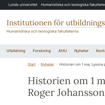
Hoppa till huvudinnehåll
Lunds universitet
Humanistiska och teologiska fakultete
Institutionen för utbildning
Humanistiska och teologiska fakulteterna
Utbildning
Forskning
AHU
Nyheter
Kont
Start
Nyheter
Historien om 1 maj. Lyssna
Historien om 1 m
Roger Johansson 