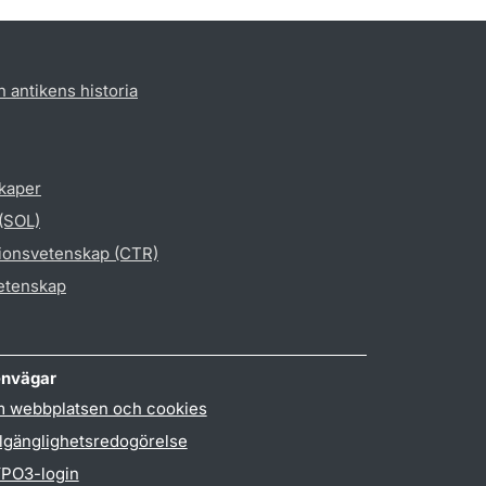
h antikens historia
skaper
 (SOL)
gionsvetenskap (CTR)
vetenskap
nvägar
 webbplatsen och cookies
llgänglighetsredogörelse
PO3-login