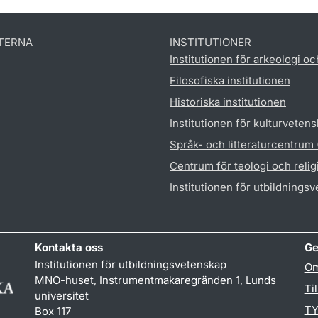
TERNA
INSTITUTIONER
Institutionen för arkeologi oc
Filosofiska institutionen
Historiska institutionen
Institutionen för kulturveten
Språk- och litteraturcentrum
Centrum för teologi och reli
Institutionen för utbildnings
Kontakta oss
Ge
Institutionen för utbildningsvetenskap
Om
MNO-huset, Instrumentmakaregränden 1, Lunds
Ti
universitet
TY
Box 117