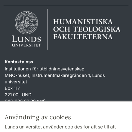
Kontakta oss
Institutionen för utbildningsvetenskap
MNO-huset, Instrumentmakaregränden 1, Lunds
universitet
Box 117
221 00 LUND
046-222 00 00 (vxl)
karin.hjalmarsson
@
uvet.lu
.
se
Användning av cookies
Genvägar
Lunds universitet använder cookies för att se till att
Om webbplatsen och cookies