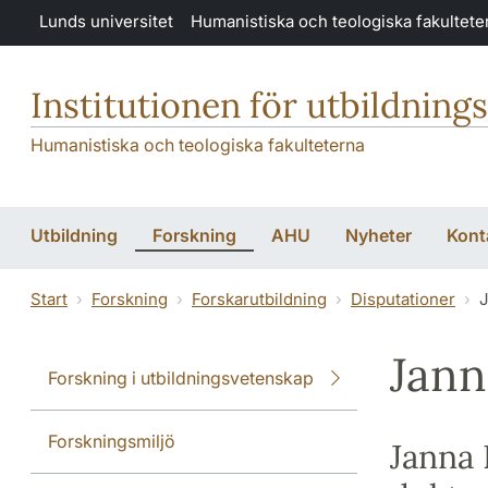
Hoppa till huvudinnehåll
Lunds universitet
Humanistiska och teologiska fakultete
Institutionen för utbildning
Humanistiska och teologiska fakulteterna
Utbildning
Forskning
AHU
Nyheter
Kont
Start
Forskning
Forskarutbildning
Disputationer
J
Jann
Forskning i utbildningsvetenskap
Forskningsmiljö
Janna 