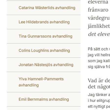
eleverna
Catarina Wästerlids avhandling
frånvaro
värdegru
Lee Hildebrands avhandling
jämlikhet
det eleve
Tina Gunnarssons avhandling
På sätt och 
Colins Loughlins avhandling
jag vill hell
som jag kall
Jonatan Nästesjös avhandling
sig själva fr
Ylva Hamnell-Pamments
Vad är de
avhandling
det någo
Jag tänker a
Emil Bernmalms avhandling
i hur elitgr
ett nyttigt p