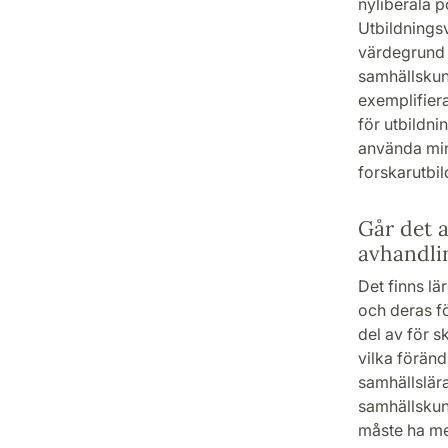
nyliberala p
Utbildningsv
värdegrund 
samhällskun
exemplifiera
för utbildni
använda min
forskarutbil
Går det a
avhandlin
Det finns lä
och deras fö
del av för s
vilka förändr
samhällslära
samhällskun
måste ha me