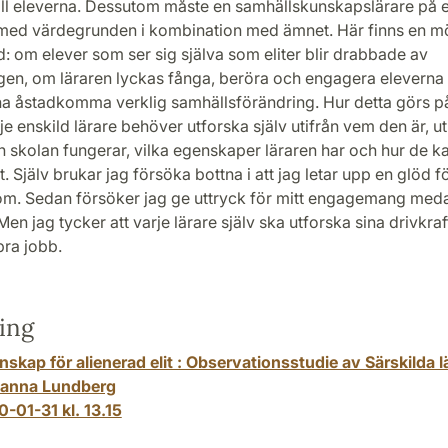
ill eleverna. Dessutom måste en samhällskunskapslärare på e
 med värdegrunden i kombination med ämnet. Här finns en möj
d: om elever som ser sig själva som eliter blir drabbade av
gen, om läraren lyckas fånga, beröra och engagera eleverna 
na åstadkomma verklig samhällsförändring. Hur detta görs på
je enskild lärare behöver utforska själv utifrån vem den är, ut
h skolan fungerar, vilka egenskaper läraren har och hur de 
t. Själv brukar jag försöka bottna i att jag letar upp en glöd f
om. Sedan försöker jag ge uttryck för mitt engagemang med
Men jag tycker att varje lärare själv ska utforska sina drivkr
bra jobb.
ing
skap för alienerad elit : Observationsstudie av Särskilda l
anna Lundberg
-01-31 kl. 13.15