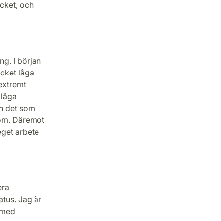
ycket, och
g. I början
cket låga
 extremt
 låga
an det som
 om. Däremot
eget arbete
era
atus. Jag är
n med