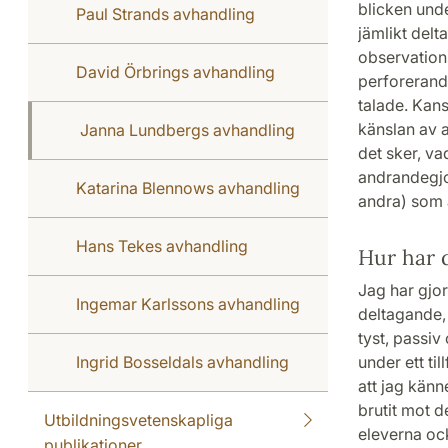
blicken unde
Paul Strands avhandling
jämlikt delt
observations
David Örbrings avhandling
perforerande
talade. Kans
känslan av a
Janna Lundbergs avhandling
det sker, v
andrandegjo
Katarina Blennows avhandling
andra) som ä
Hans Tekes avhandling
Hur har 
Jag har gjor
Ingemar Karlssons avhandling
deltagande, 
tyst, passiv
Ingrid Bosseldals avhandling
under ett til
att jag känn
brutit mot d
Utbildningsvetenskapliga
eleverna ock
publikationer