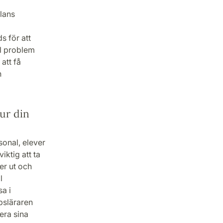
lans
 för att
el problem
att få
n
ur din
sonal, elever
iktig att ta
er ut och
l
a i
psläraren
era sina