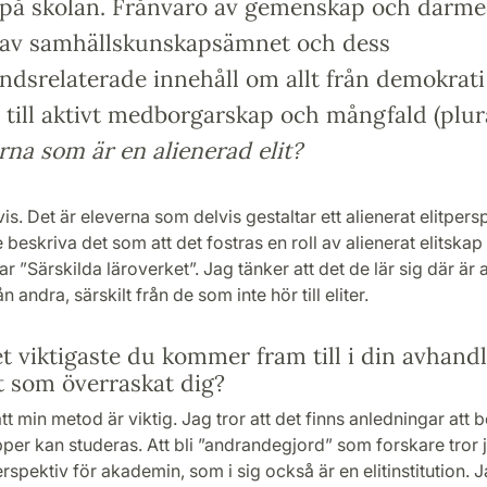
 på skolan. Frånvaro av gemenskap och därme
 av samhällskunskapsämnet och dess
ndsrelaterade innehåll om allt från demokrati
 till aktivt medborgarskap och mångfald (plur
rna som är en alienerad elit?
vis. Det är eleverna som delvis gestaltar ett alienerat elitpers
re beskriva det som att det fostras en roll av alienerat elitska
ar ”Särskilda läroverket”. Jag tänker att det de lär sig där är 
ån andra, särskilt från de som inte hör till eliter.
t viktigaste du kommer fram till i din avhandl
t som överraskat dig?
tt min metod är viktig. Jag tror att det finns anledningar att 
upper kan studeras. Att bli ”andrandegjord” som forskare tror 
erspektiv för akademin, som i sig också är en elitinstitution. J