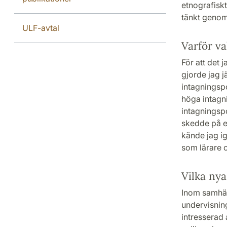
etnografiskt
tänkt genom
ULF-avtal
Varför va
För att det
gjorde jag 
intagningspo
höga intagn
intagningspo
skedde på e
kände jag i
som lärare o
Vilka nya
Inom samhäl
undervisning
intresserad 