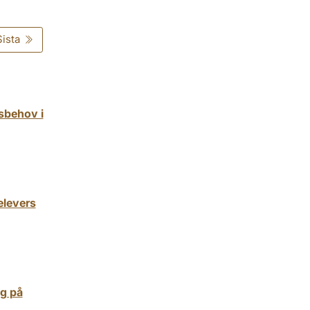
Sista
sbehov i
elevers
ng på