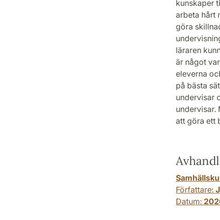
kunskaper t
arbeta hårt
göra skillna
undervisnin
läraren kun
är något var
eleverna oc
på bästa sät
undervisar 
undervisar. 
att göra ett 
Avhandl
Samhällskun
Författare:
J
Datum:
2020