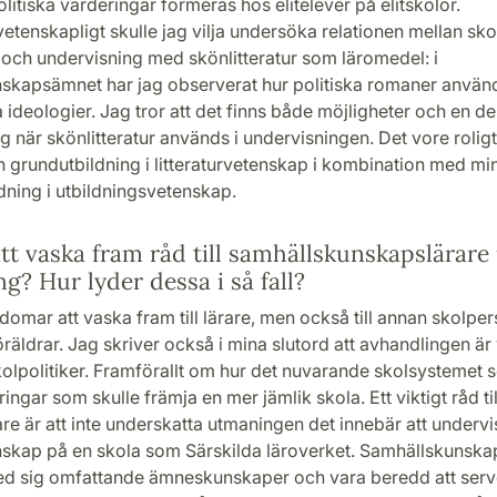
olitiska värderingar formeras hos elitelever på elitskolor.
etenskapligt skulle jag vilja undersöka relationen mellan sko
och undervisning med skönlitteratur som läromedel: i
skapsämnet har jag observerat hur politiska romaner används
 ideologier. Jag tror att det finns både möjligheter och en d
ng när skönlitteratur används i undervisningen. Det vore roligt 
 grundutbildning i litteraturvetenskap i kombination med mi
dning i utbildningsvetenskap.
tt vaska fram råd till samhällskunskapslärare 
g? Hur lyder dessa i så fall?
rdomar att vaska fram till lärare, men också till annan skolper
räldrar. Jag skriver också i mina slutord att avhandlingen är v
kolpolitiker. Framförallt om hur det nuvarande skolsystemet s
ingar som skulle främja en mer jämlik skola. Ett viktigt råd til
re är att inte underskatta utmaningen det innebär att undervis
skap på en skola som Särskilda läroverket. Samhällskunska
d sig omfattande ämneskunskaper och vara beredd att serv