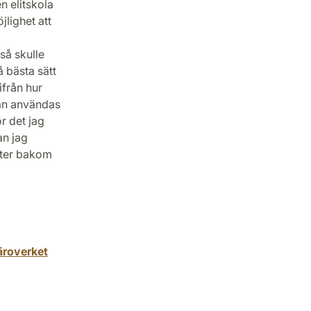
n elitskola
lighet att
så skulle
 bästa sätt
ifrån hur
kan användas
ör det jag
an jag
after bakom
äroverket