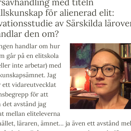
savhandling med titeln
lskunskap för alienerad elit:
ationsstudie av Särskilda lärove
andlar den om?
ngen handlar om hur
m går på en elitskola
eller inte arbetar) med
kunskapsämnet. Jag
 ett vidareutvecklat
nsbegrepp för att
 det avstånd jag
t mellan eliteleverna
llet, läraren, ämnet… ja även ett avstånd me