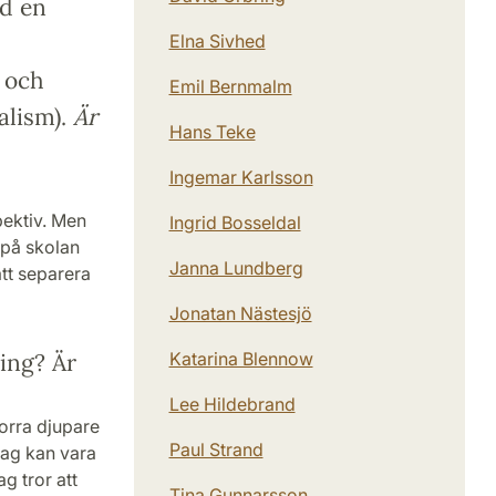
d en
Elna Sivhed
 och
Emil Bernmalm
alism).
Är
Hans Teke
Ingemar Karlsson
pektiv. Men
Ingrid Bosseldal
p på skolan
Janna Lundberg
att separera
Jonatan Nästesjö
ing? Är
Katarina Blennow
Lee Hildebrand
borra djupare
Paul Strand
jag kan vara
ag tror att
Tina Gunnarsson