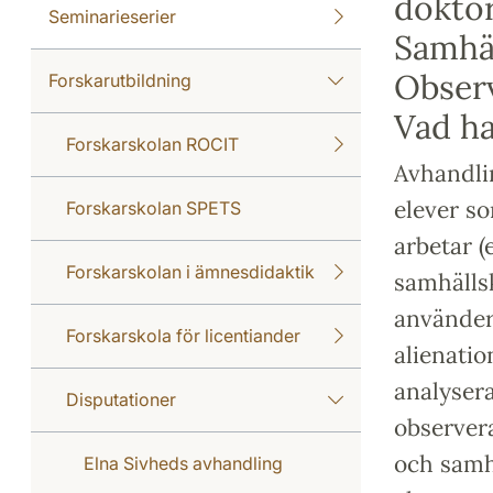
doktor
Seminarieserier
Samhäl
Observ
Forskarutbildning
Vad h
Forskarskolan ROCIT
Avhandli
elever so
Forskarskolan SPETS
arbetar (
Forskarskolan i ämnesdidaktik
samhälls
använder
Forskarskola för licentiander
alienatio
analysera
Disputationer
observera
och samhä
Elna Sivheds avhandling