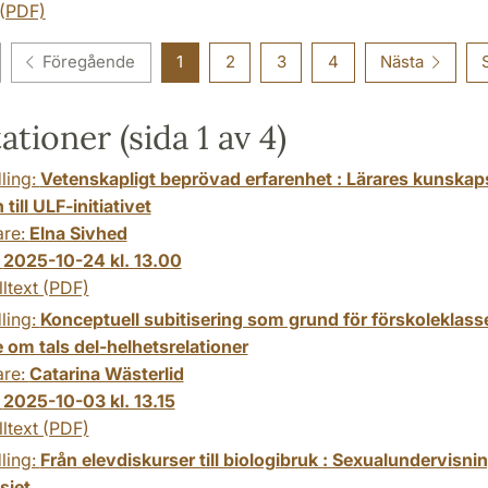
 (PDF)
Föregående
1
2
3
4
Nästa
ationer (sida 1 av 4)
ling:
Vetenskapligt beprövad erfarenhet : Lärares kunskap
 till ULF-initiativet
are:
Elna Sivhed
:
2025-10-24 kl. 13.00
lltext (PDF)
ling:
Konceptuell subitisering som grund för förskoleklass
 om tals del-helhetsrelationer
are:
Catarina Wästerlid
:
2025-10-03 kl. 13.15
lltext (PDF)
ling:
Från elevdiskurser till biologibruk : Sexualundervisni
siet