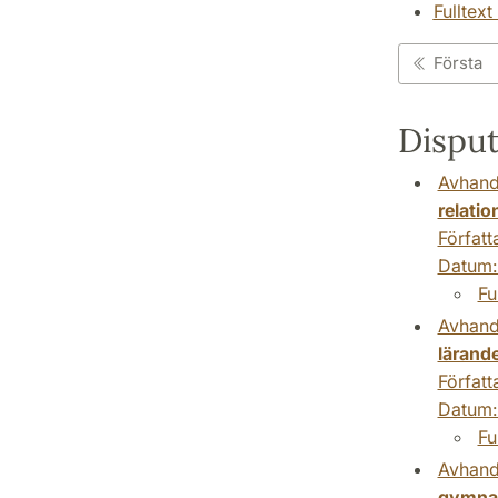
Fulltext
Första
Disput
Avhand
relation
Författ
Datum
Fu
Avhand
lärande
Författ
Datum
Fu
Avhand
gymna