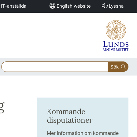
HT-anställda
English website
Lyssna
Sök
g
Kommande
disputationer
Mer information om kommande