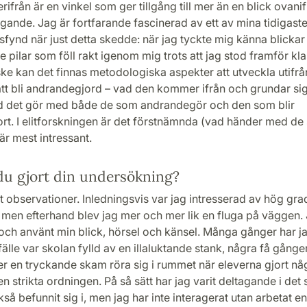
rifrån är en vinkel som ger tillgång till mer än en blick ovanifr
agande. Jag är fortfarande fascinerad av ett av mina tidigast
fynd när just detta skedde: när jag tyckte mig känna blicka
 pilar som föll rakt igenom mig trots att jag stod framför kl
ke kan det finnas metodologiska aspekter att utveckla utifr
tt bli andrandegjord – vad den kommer ifrån och grundar sig 
ad det gör med både de som andrandegör och den som blir
rt. I elitforskningen är det förstnämnda (vad händer med d
r mest intressant.
du gjort din undersökning?
t observationer. Inledningsvis var jag intresserad av hög gra
men efterhand blev jag mer och mer lik en fluga på väggen. 
 och använt min blick, hörsel och känsel. Många gånger har jag
lfälle var skolan fylld av en illaluktande stank, några få gånge
er en tryckande skam röra sig i rummet när eleverna gjort n
en strikta ordningen. På så sätt har jag varit deltagande i det
så befunnit sig i, men jag har inte interagerat utan arbetat en