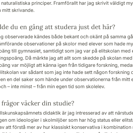
 naturalistiska principer. Framförallt har jag skrivit väldigt m
 mitt skrivande.
lde du en gång att studera just det här?
 jag observerade kändes både bekant och okänt på samma gån
jämförande observationer på skolor med elever som hade my
äng till gymnasiet, samtidigt som jag var på elitskolan med
ingspoäng. Då märkte jag att allt som skedde på skolan med
äng var möjligt att känna igen från tidigare forskning, med
litskolan var sådant som jag inte hade sett någon forskning
gen en del saker som hände under observationerna från mitt 
ch – inte minst – från min egen tid som skolelev.
 frågor väcker din studie?
lskunskapsämnets didaktik är jag intresserad av att närstud
en om ideologier i skolmiljöer som har hög status eller elitst
av att förstå mer av hur klassiskt konservativa i kombinatio