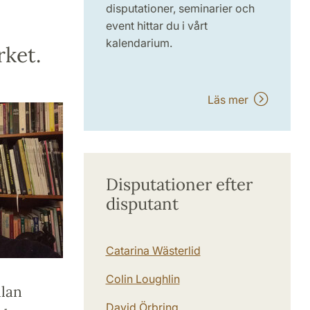
disputationer, seminarier och
event hittar du i vårt
kalendarium.
rket.
Läs mer
Disputationer efter
disputant
Catarina Wästerlid
Colin Loughlin
llan
David Örbring