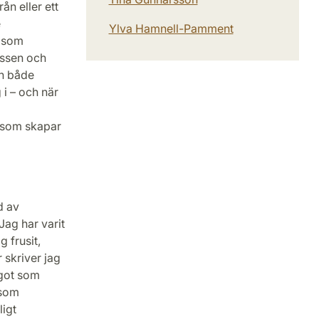
ån eller ett
e
Ylva Hamnell-Pamment
r som
assen och
ån både
i – och när
e som skapar
d av
Jag har varit
 frusit,
r skriver jag
ågot som
 som
ligt