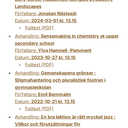
Landscapes
Författare:
Jonatan Nästesjö
Datum:
2024-03-01 kl. 13.15
Fulltext (PDF)
Avhandling:
Sensemaking in chemistry at upper
secondary school
Författare:
Ylva Hamnell -Pamment
Datum:
2023-10-27 kl. 13.15
Fulltext (PDF)
Avhandling:
Gemenskapens gränser :
Stigmahantering och pluralistisk fostran i
gymnasieskolan
Författare:
Emil Bernmalm
Datum:
2022-10-21 kl. 13.15
Fulltext (PDF)
Avhandling:
En bra lektion är rätt mycket jazz :
Villkor och förutsättningar för