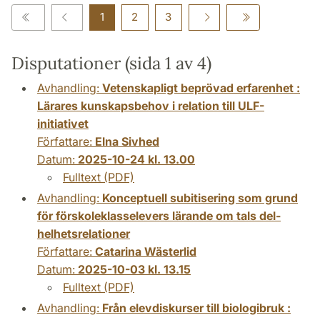
1
2
3
Disputationer (sida 1 av 4)
Avhandling:
Vetenskapligt beprövad erfarenhet :
Lärares kunskapsbehov i relation till ULF-
initiativet
Författare:
Elna Sivhed
Datum:
2025-10-24 kl. 13.00
Fulltext (PDF)
Avhandling:
Konceptuell subitisering som grund
för förskoleklasselevers lärande om tals del-
helhetsrelationer
Författare:
Catarina Wästerlid
Datum:
2025-10-03 kl. 13.15
Fulltext (PDF)
Avhandling:
Från elevdiskurser till biologibruk :