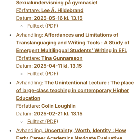
Sexualundervisning på gymnasiet
Författare:
Lee Ä. Hildebrand
Datum:
2025-05-16 kl. 13.15
Fulltext (PDF)
Avhandling:
Affordances and Limitations of
Translanguaging and Writing Tools : A Study of
Emergent Multilingual Students' Writing in EFL
Författare:
Tina Gunnarsson
Datum:
2025-04-11 kl. 13.15
Fulltext (PDF)
Avhandling:
The Unintentional Lecture : The place
of large-class teaching in contemporary Higher
Education
Författare:
Colin Loughlin
Datum:
2025-02-21 kl. 13.15
Fulltext (PDF)
Avhandling:
Uncertainty, Worth, Identity : How
Early Career Academics Navigate Evaluative