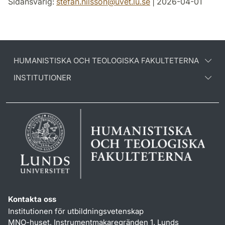
Sidansvarig:
stefan.nilsson
@
uvet.lu
.
se
| 2026-04-01
HUMANISTISKA OCH TEOLOGISKA FAKULTETERNA
INSTITUTIONER
Kontakta oss
Institutionen för utbildningsvetenskap
MNO-huset, Instrumentmakaregränden 1, Lunds