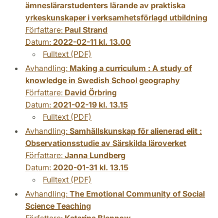
ämneslärarstudenters lärande av praktiska
yrkeskunskaper i verksamhetsförlagd utbildning
Författare:
Paul Strand
Datum:
2022-02-11 kl. 13.00
Fulltext (PDF)
Avhandling:
Making a curriculum : A study of
knowledge in Swedish School geography
Författare:
David Örbring
Datum:
2021-02-19 kl. 13.15
Fulltext (PDF)
Avhandling:
Samhällskunskap för alienerad elit :
Observationsstudie av Särskilda läroverket
Författare:
Janna Lundberg
Datum:
2020-01-31 kl. 13.15
Fulltext (PDF)
Avhandling:
The Emotional Community of Social
Science Teaching
Författare:
Katarina Blennow