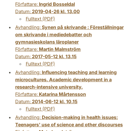
Författare:
Ingrid Bosseldal
Datum:
2019-04-26 kl. 13.00
Fulltext (PDF)
Avhandling:
Synen på skrivande : Föreställningar
om skrivande i mediedebatter och
gymnasieskolans läroplaner
Författare:
Martin Malmström
Datum:
2017-05-12 kl. 13.15
Fulltext (PDF)
Avhandling:
Influencing teaching and learning
microcultures. Academic development in a
research-intensive university.
Författare:
Katarina Mårtensson
Datum:
2014-06-12 kl. 10.15
Fulltext (PDF)
Avhandling:
Decision-making in health issues:
Teenagers' use of science and other discourses