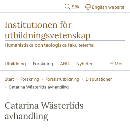
Hoppa till huvudinnehåll
Sök
English website
Institutionen för
utbildningsvetenskap
Humanistiska och teologiska fakulteterna
Utbildning
Forskning
AHU
Nyheter
Mer
Kontakt
Om institutionen
Start
Forskning
Forskarutbildning
Disputationer
Catarina Wästerlids avhandling
Catarina Wästerlids
avhandling