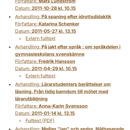
Författare:
Mats Lundström
Datum:
2011-10-28 kl. 10.15
Avhandling:
På spaning efter idrottsdidaktik
Författare:
Katarina Schenker
Datum:
2011-05-27 kl. 13.15
Extern fulltext
Avhandling:
På jakt efter språk : om språkdelen i
gymnasieskolans svenskämne
Författare:
Fredrik Hansson
Datum:
2011-04-29 kl. 10.15
Extern fulltext
Avhandling:
Lärarstudenters berättelser om
läsning. Från tidig barndom till mötet med
lärarutbildning
Författare:
Anna-Karin Svensson
Datum:
2011-01-14 kl. 13.15
Fulltext (PDF)
Avhandling:
Mellan "jag" och andra. Nätbaserade