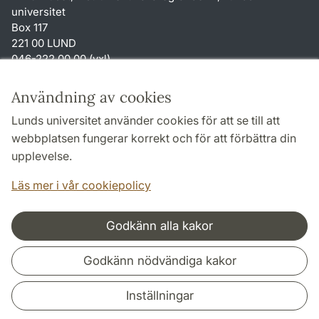
universitet
Box 117
221 00 LUND
046-222 00 00 (vxl)
karin.hjalmarsson
@
uvet.lu
.
se
Användning av cookies
Genvägar
Lunds universitet använder cookies för att se till att
Om webbplatsen och cookies
webbplatsen fungerar korrekt och för att förbättra din
Tillgänglighetsredogörelse
upplevelse.
TYPO3-login
Läs mer i vår cookiepolicy
Godkänn alla kakor
Samarbeten och nätverk
Godkänn nödvändiga kakor
Inställningar