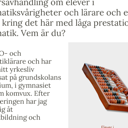
savhandling om elever i
tiksvårigheter och lärare och e
 kring det här med låga prestatio
atik. Vem är du?
NO- och
iklärare och har
tt yrkesliv
sat på grundskolans
ium, i gymnasiet
m komvux. Efter
eringen har jag
g åt
tbildning och
i