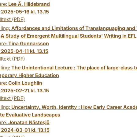
are:
Lee Ä. Hildebrand
:
2025-05-16 kl. 13.15
lltext (PDF)
ling:
Affordances and Limitations of Translanguaging and 
 A Study of Emergent Multilingual Students' Writing in EFL
are:
Tina Gunnarsson
:
2025-04-11 kl. 13.15
lltext (PDF)
ling:
The Unintentional Lecture : The place of large-class t
porary Higher Education
are:
Colin Loughlin
:
2025-02-21 kl. 13.15
lltext (PDF)
ling:
Uncertainty, Worth, Identity : How Early Career Aca
te Evaluative Landscapes
are:
Jonatan Nästesjö
:
2024-03-01 kl. 13.15