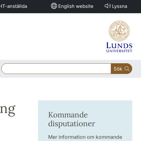
HT-anställda
English website
Lyssna
Sök
ing
Kommande
disputationer
Mer information om kommande