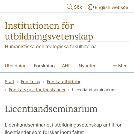
Hoppa till huvudinnehåll
Sök
English website
Institutionen för
utbildningsvetenskap
Humanistiska och teologiska fakulteterna
Utbildning
Forskning
AHU
Nyheter
Mer
Kontakt
Om institutionen
Start
Forskning
Forskarutbildning
Forskarskola för licentiander
Licentiandseminarium
Licentiandseminarium
Licentiandseminariet i utbildningsvetenskap är till för
licentiander som forskar inom fältet