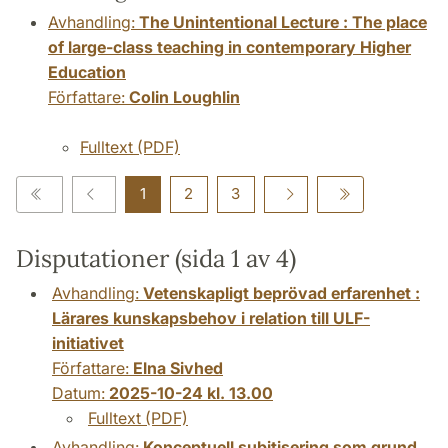
Avhandling:
The Unintentional Lecture : The place
of large-class teaching in contemporary Higher
Education
Författare:
Colin Loughlin
Fulltext (PDF)
1
2
3
Disputationer (sida 1 av 4)
Avhandling:
Vetenskapligt beprövad erfarenhet :
Lärares kunskapsbehov i relation till ULF-
initiativet
Författare:
Elna Sivhed
Datum:
2025-10-24 kl. 13.00
Fulltext (PDF)
Avhandling:
Konceptuell subitisering som grund