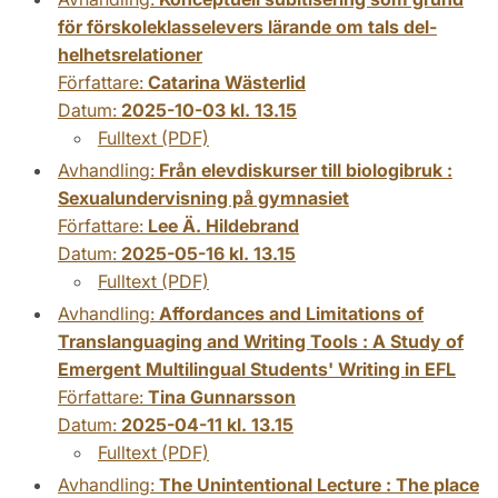
för förskoleklasselevers lärande om tals del-
helhetsrelationer
Författare:
Catarina Wästerlid
Datum:
2025-10-03 kl. 13.15
Fulltext (PDF)
Avhandling:
Från elevdiskurser till biologibruk :
Sexualundervisning på gymnasiet
Författare:
Lee Ä. Hildebrand
Datum:
2025-05-16 kl. 13.15
Fulltext (PDF)
Avhandling:
Affordances and Limitations of
Translanguaging and Writing Tools : A Study of
Emergent Multilingual Students' Writing in EFL
Författare:
Tina Gunnarsson
Datum:
2025-04-11 kl. 13.15
Fulltext (PDF)
Avhandling:
The Unintentional Lecture : The place