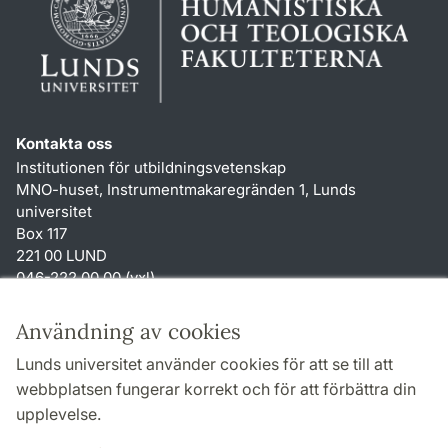
Kontakta oss
Institutionen för utbildningsvetenskap
MNO-huset, Instrumentmakaregränden 1, Lunds
universitet
Box 117
221 00 LUND
046-222 00 00 (vxl)
karin.hjalmarsson
@
uvet.lu
.
se
Användning av cookies
Genvägar
Lunds universitet använder cookies för att se till att
Om webbplatsen och cookies
webbplatsen fungerar korrekt och för att förbättra din
Tillgänglighetsredogörelse
upplevelse.
TYPO3-login