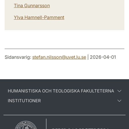
Tina Gunnarsson
Ylva Hamnell-Pamment
Sidansvarig:
stefan.nilsson
@
uvet.lu
.
se
| 2026-04-01
HUMANISTISKA OCH TEOLOGISKA FAKULTETERNA
INSTITUTIONER