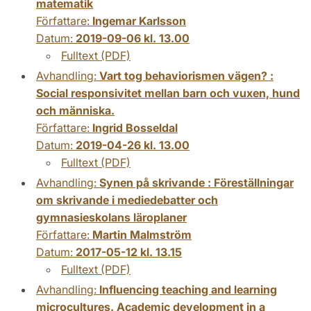
matematik
Författare:
Ingemar Karlsson
Datum:
2019-09-06 kl. 13.00
Fulltext (PDF)
Avhandling:
Vart tog behaviorismen vägen? :
Social responsivitet mellan barn och vuxen, hund
och människa.
Författare:
Ingrid Bosseldal
Datum:
2019-04-26 kl. 13.00
Fulltext (PDF)
Avhandling:
Synen på skrivande : Föreställningar
om skrivande i mediedebatter och
gymnasieskolans läroplaner
Författare:
Martin Malmström
Datum:
2017-05-12 kl. 13.15
Fulltext (PDF)
Avhandling:
Influencing teaching and learning
microcultures. Academic development in a