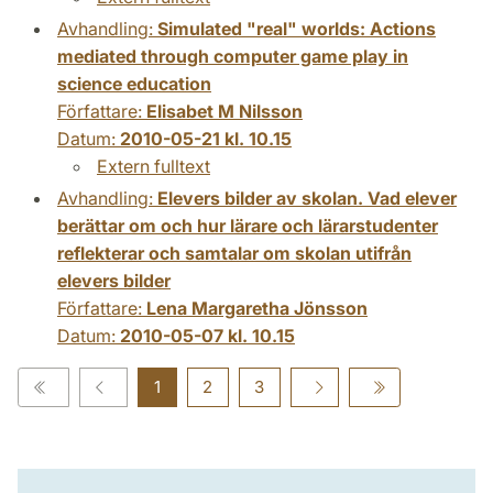
Avhandling:
Simulated "real" worlds: Actions
mediated through computer game play in
science education
Författare:
Elisabet M Nilsson
Datum:
2010-05-21 kl. 10.15
Extern fulltext
Avhandling:
Elevers bilder av skolan. Vad elever
berättar om och hur lärare och lärarstudenter
reflekterar och samtalar om skolan utifrån
elevers bilder
Författare:
Lena Margaretha Jönsson
Datum:
2010-05-07 kl. 10.15
1
2
3