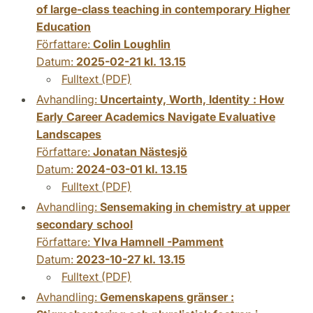
of large-class teaching in contemporary Higher
Education
Författare:
Colin Loughlin
Datum:
2025-02-21 kl. 13.15
Fulltext (PDF)
Avhandling:
Uncertainty, Worth, Identity : How
Early Career Academics Navigate Evaluative
Landscapes
Författare:
Jonatan Nästesjö
Datum:
2024-03-01 kl. 13.15
Fulltext (PDF)
Avhandling:
Sensemaking in chemistry at upper
secondary school
Författare:
Ylva Hamnell -Pamment
Datum:
2023-10-27 kl. 13.15
Fulltext (PDF)
Avhandling:
Gemenskapens gränser :