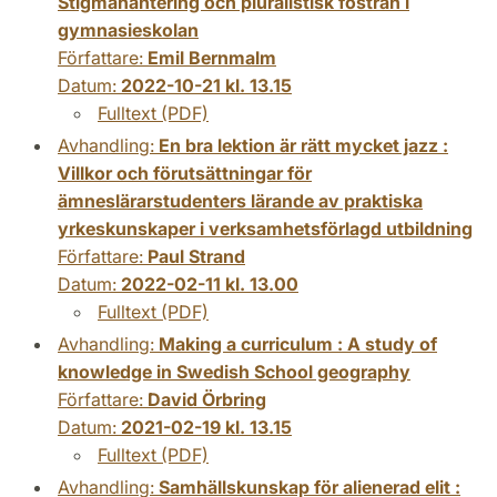
Stigmahantering och pluralistisk fostran i
gymnasieskolan
Författare:
Emil Bernmalm
Datum:
2022-10-21 kl. 13.15
Fulltext (PDF)
Avhandling:
En bra lektion är rätt mycket jazz :
Villkor och förutsättningar för
ämneslärarstudenters lärande av praktiska
yrkeskunskaper i verksamhetsförlagd utbildning
Författare:
Paul Strand
Datum:
2022-02-11 kl. 13.00
Fulltext (PDF)
Avhandling:
Making a curriculum : A study of
knowledge in Swedish School geography
Författare:
David Örbring
Datum:
2021-02-19 kl. 13.15
Fulltext (PDF)
Avhandling:
Samhällskunskap för alienerad elit :