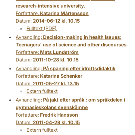
research-intensive university.
Författare:
Katarina Mårtensson
Datum:
2014-06-12 kl. 10.15
Fulltext (PDF)
Avhandling:
Decision-making in health issues:
Teenagers' use of science and other discourses
Författare:
Mats Lundström
Datum:
2011-10-28 kl. 10.15
Avhandling:
På spaning efter idrottsdidaktik
Författare:
Katarina Schenker
Datum:
2011-05-27 kl. 13.15
Extern fulltext
Avhandling:
På jakt efter språk : om språkdelen i
gymnasieskolans svenskämne
Författare:
Fredrik Hansson
Datum:
2011-04-29 kl. 10.15
Extern fulltext