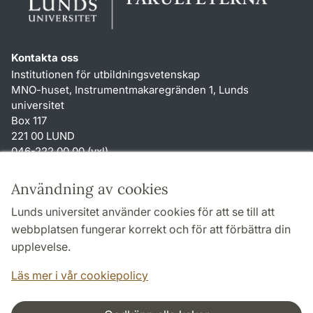
Kontakta oss
Institutionen för utbildningsvetenskap
MNO-huset, Instrumentmakaregränden 1, Lunds
universitet
Box 117
221 00 LUND
046-222 00 00 (vxl)
karin.hjalmarsson
@
uvet.lu
.
se
Användning av cookies
Genvägar
Lunds universitet använder cookies för att se till att
Om webbplatsen och cookies
webbplatsen fungerar korrekt och för att förbättra din
Tillgänglighetsredogörelse
upplevelse.
TYPO3-login
Läs mer i vår cookiepolicy