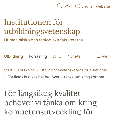
Hoppa till huvudinnehåll
Sök
English website
Institutionen för
utbildningsvetenskap
Humanistiska och teologiska fakulteterna
Utbildning
Forskning
AHU
Nyheter
Mer
Kontakt
Om institutionen
Start
Forskning
Utbildningsvetenskapliga publikationer
För långsiktig kvalitet behöver vi tänka om kring kompetensutveckling för universitetslärare
För långsiktig kvalitet
behöver vi tänka om kring
kompetensutveckling för