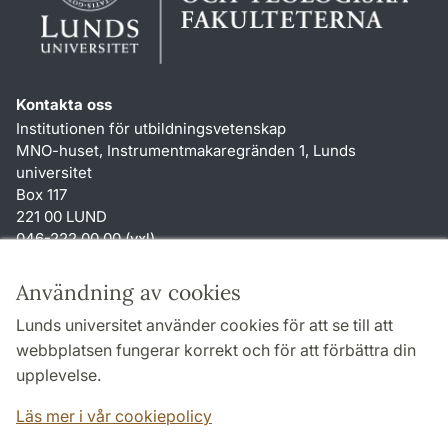
Kontakta oss
Institutionen för utbildningsvetenskap
MNO-huset, Instrumentmakaregränden 1, Lunds
universitet
Box 117
221 00 LUND
046-222 00 00 (vxl)
karin.hjalmarsson
@
uvet.lu
.
se
Användning av cookies
Genvägar
Lunds universitet använder cookies för att se till att
Om webbplatsen och cookies
webbplatsen fungerar korrekt och för att förbättra din
Tillgänglighetsredogörelse
upplevelse.
TYPO3-login
Läs mer i vår cookiepolicy