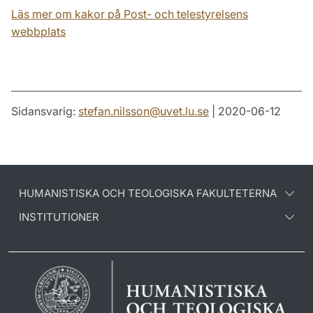
Läs mer om kakor på Post- och telestyrelsens
webbplats
Sidansvarig:
stefan.nilsson
@
uvet.lu
.
se
| 2020-06-12
HUMANISTISKA OCH TEOLOGISKA FAKULTETERNA
INSTITUTIONER