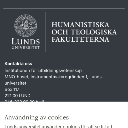
Kontakta oss
Institutionen för utbildningsvetenskap
MNO-huset, Instrumentmakaregränden 1, Lunds
universitet
Box 117
221 00 LUND
046-222 00 00 (vxl)
karin.hjalmarsson
@
uvet.lu
.
se
Användning av cookies
Genvägar
Lunds universitet använder cookies för att se till att