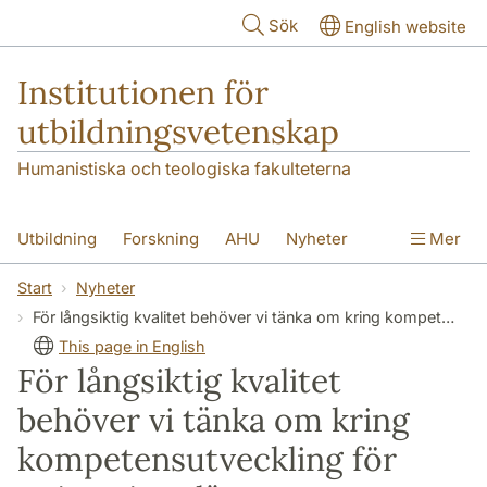
Hoppa till huvudinnehåll
Sök
English website
Institutionen för
utbildningsvetenskap
Humanistiska och teologiska fakulteterna
Utbildning
Forskning
AHU
Nyheter
Mer
Kontakt
Om institutionen
Start
Nyheter
För långsiktig kvalitet behöver vi tänka om kring kompetensutveckling för universitetslärare
This page in English
För långsiktig kvalitet
behöver vi tänka om kring
kompetensutveckling för