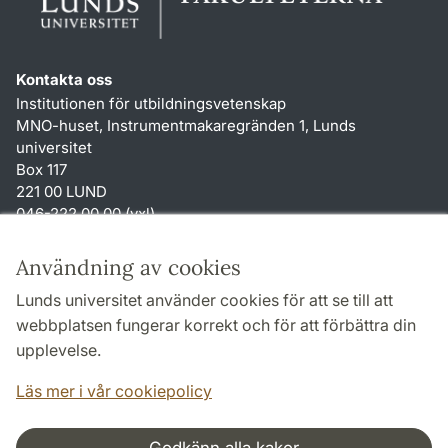
Kontakta oss
Institutionen för utbildningsvetenskap
MNO-huset, Instrumentmakaregränden 1, Lunds
universitet
Box 117
221 00 LUND
046-222 00 00 (vxl)
karin.hjalmarsson
@
uvet.lu
.
se
Användning av cookies
Genvägar
Lunds universitet använder cookies för att se till att
Om webbplatsen och cookies
webbplatsen fungerar korrekt och för att förbättra din
Tillgänglighetsredogörelse
upplevelse.
TYPO3-login
Läs mer i vår cookiepolicy