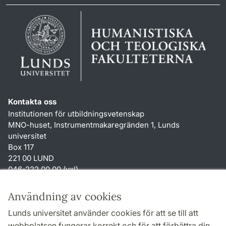
Kontakta oss
Institutionen för utbildningsvetenskap
MNO-huset, Instrumentmakaregränden 1, Lunds
universitet
Box 117
221 00 LUND
046-222 00 00 (vxl)
karin.hjalmarsson
@
uvet.lu
.
se
Användning av cookies
Genvägar
Lunds universitet använder cookies för att se till att
Om webbplatsen och cookies
webbplatsen fungerar korrekt och för att förbättra din