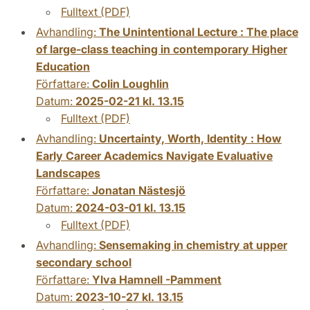
Fulltext (PDF)
Avhandling:
The Unintentional Lecture : The place
of large-class teaching in contemporary Higher
Education
Författare:
Colin Loughlin
Datum:
2025-02-21 kl. 13.15
Fulltext (PDF)
Avhandling:
Uncertainty, Worth, Identity : How
Early Career Academics Navigate Evaluative
Landscapes
Författare:
Jonatan Nästesjö
Datum:
2024-03-01 kl. 13.15
Fulltext (PDF)
Avhandling:
Sensemaking in chemistry at upper
secondary school
Författare:
Ylva Hamnell -Pamment
Datum:
2023-10-27 kl. 13.15