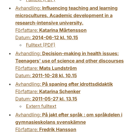
Avhandling:
Influencing teaching and learning
microcultures. Academic development in a
research-intensive university.
Författare:
Katarina Mårtensson
Datum:
2014-06-12 kl. 10.15
Fulltext (PDF)
Avhandling:
Decision-making in health issues:
Teenagers' use of science and other discourses
Författare:
Mats Lundström
Datum:
2011-10-28 kl. 10.15
Avhandling:
På spaning efter idrottsdidaktik
Författare:
Katarina Schenker
Datum:
2011-05-27 kl. 13.15
Extern fulltext
Avhandling:
På jakt efter språk : om språkdelen i
gymnasieskolans svenskämne
Författare:
Fredrik Hansson