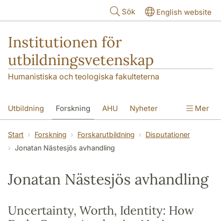
Hoppa till huvudinnehåll
Sök
English website
Institutionen för
utbildningsvetenskap
Humanistiska och teologiska fakulteterna
Utbildning
Forskning
AHU
Nyheter
Mer
Kontakt
Om institutionen
Start
Forskning
Forskarutbildning
Disputationer
Jonatan Nästesjös avhandling
Jonatan Nästesjös avhandling
Uncertainty, Worth, Identity: How