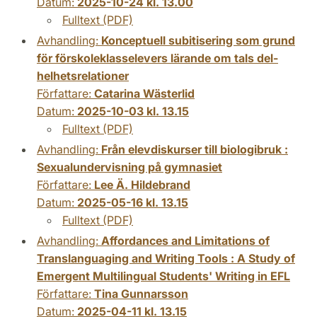
Datum:
2025-10-24 kl. 13.00
Fulltext (PDF)
Avhandling:
Konceptuell subitisering som grund
för förskoleklasselevers lärande om tals del-
helhetsrelationer
Författare:
Catarina Wästerlid
Datum:
2025-10-03 kl. 13.15
Fulltext (PDF)
Avhandling:
Från elevdiskurser till biologibruk :
Sexualundervisning på gymnasiet
Författare:
Lee Ä. Hildebrand
Datum:
2025-05-16 kl. 13.15
Fulltext (PDF)
Avhandling:
Affordances and Limitations of
Translanguaging and Writing Tools : A Study of
Emergent Multilingual Students' Writing in EFL
Författare:
Tina Gunnarsson
Datum:
2025-04-11 kl. 13.15