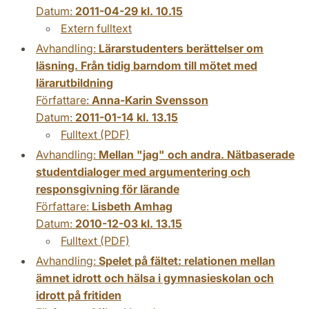
Datum:
2011-04-29 kl. 10.15
Extern fulltext
Avhandling:
Lärarstudenters berättelser om
läsning. Från tidig barndom till mötet med
lärarutbildning
Författare:
Anna-Karin Svensson
Datum:
2011-01-14 kl. 13.15
Fulltext (PDF)
Avhandling:
Mellan "jag" och andra. Nätbaserade
studentdialoger med argumentering och
responsgivning för lärande
Författare:
Lisbeth Amhag
Datum:
2010-12-03 kl. 13.15
Fulltext (PDF)
Avhandling:
Spelet på fältet: relationen mellan
ämnet idrott och hälsa i gymnasieskolan och
idrott på fritiden