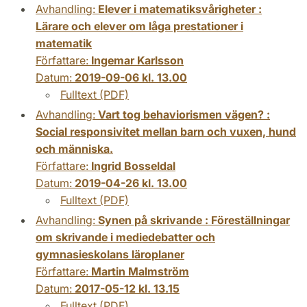
Avhandling:
Elever i matematiksvårigheter :
Lärare och elever om låga prestationer i
matematik
Författare:
Ingemar Karlsson
Datum:
2019-09-06 kl. 13.00
Fulltext (PDF)
Avhandling:
Vart tog behaviorismen vägen? :
Social responsivitet mellan barn och vuxen, hund
och människa.
Författare:
Ingrid Bosseldal
Datum:
2019-04-26 kl. 13.00
Fulltext (PDF)
Avhandling:
Synen på skrivande : Föreställningar
om skrivande i mediedebatter och
gymnasieskolans läroplaner
Författare:
Martin Malmström
Datum:
2017-05-12 kl. 13.15
Fulltext (PDF)