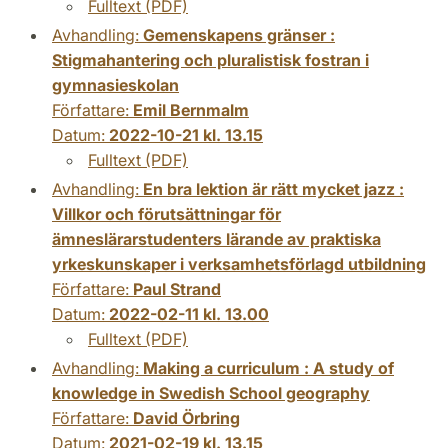
Fulltext (PDF)
Avhandling:
Gemenskapens gränser :
Stigmahantering och pluralistisk fostran i
gymnasieskolan
Författare:
Emil Bernmalm
Datum:
2022-10-21 kl. 13.15
Fulltext (PDF)
Avhandling:
En bra lektion är rätt mycket jazz :
Villkor och förutsättningar för
ämneslärarstudenters lärande av praktiska
yrkeskunskaper i verksamhetsförlagd utbildning
Författare:
Paul Strand
Datum:
2022-02-11 kl. 13.00
Fulltext (PDF)
Avhandling:
Making a curriculum : A study of
knowledge in Swedish School geography
Författare:
David Örbring
Datum:
2021-02-19 kl. 13.15