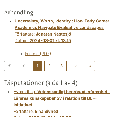
Avhandling
Uncertainty, Worth, Identity : How Early Career
Academics Navigate Evaluative Landscapes
Författare:
Jonatan Nästesjö
Datum:
2024-03-01 kl. 13.15
Fulltext (PDF)
1
2
3
Disputationer (sida 1 av 4)
Avhandling:
Vetenskapligt beprövad erfarenhet :
Lärares kunskapsbehov i relation till ULF-
initiativet
Författare:
Elna Sivhed