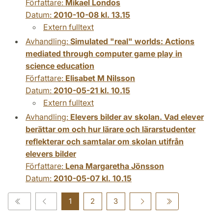
Författare:
Mikael Londos
Datum:
2010-10-08 kl. 13.15
Extern fulltext
Avhandling:
Simulated "real" worlds: Actions
mediated through computer game play in
science education
Författare:
Elisabet M Nilsson
Datum:
2010-05-21 kl. 10.15
Extern fulltext
Avhandling:
Elevers bilder av skolan. Vad elever
berättar om och hur lärare och lärarstudenter
reflekterar och samtalar om skolan utifrån
elevers bilder
Författare:
Lena Margaretha Jönsson
Datum:
2010-05-07 kl. 10.15
1
2
3