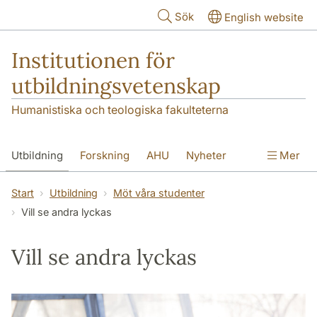
Hoppa till huvudinnehåll
Sök
English website
Institutionen för
utbildningsvetenskap
Humanistiska och teologiska fakulteterna
Utbildning
Forskning
AHU
Nyheter
Mer
Kontakt
Om institutionen
Start
Utbildning
Möt våra studenter
Vill se andra lyckas
Vill se andra lyckas