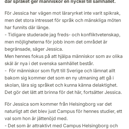
där språket ger människor en nyckel till samhället.
För Jessica har vägen mot läraryrket inte varit spikrak,
men det stora intresset för språk och mänskliga möten
har funnits där länge.
- Tidigare studerade jag freds- och konfliktvetenskap,
men möjligheterna för jobb inom det området är
begränsade, säger Jessica.
Men hennes fokus på att hjälpa människor som av olika
skäl är nya i det svenska samhället består.
- För människor som flytt till Sverige och lämnat allt
bakom sig kommer det som en ny utmaning att gå i
skolan, lära sig språket och kunna känna delaktighet.
Det gör det lätt att brinna för det här, fortsätter Jessica.
För Jessica som kommer från Helsingborg var det
naturligt att det blev just Campus för hennes studier, ett
val som hon är jättenöjd med.
- Det som är attraktivt med Campus Helsingborg och