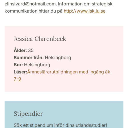
elinsivard@hotmail.com. Information om strategisk
kommunikation hittar du på
http://www.isk.lu.se
Jessica Clarenbeck
Ålder:
35
Kommer från:
Helsingborg
Bor:
Helsingborg
Läser:
Ämneslärarutbildningen med ingång åk
7-9
Stipendier
Sök ett stipendium inför dina utlandsstudier!