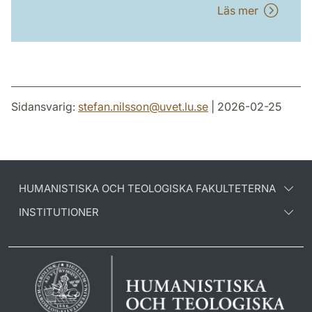
Läs mer
Sidansvarig:
stefan.nilsson
@
uvet.lu
.
se
| 2026-02-25
HUMANISTISKA OCH TEOLOGISKA FAKULTETERNA
INSTITUTIONER