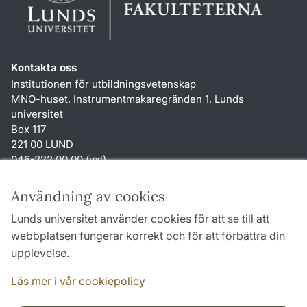
Kontakta oss
Institutionen för utbildningsvetenskap
MNO-huset, Instrumentmakaregränden 1, Lunds
universitet
Box 117
221 00 LUND
046-222 00 00 (vxl)
karin.hjalmarsson
@
uvet.lu
.
se
Användning av cookies
Genvägar
Lunds universitet använder cookies för att se till att
Om webbplatsen och cookies
webbplatsen fungerar korrekt och för att förbättra din
Tillgänglighetsredogörelse
upplevelse.
TYPO3-login
Läs mer i vår cookiepolicy