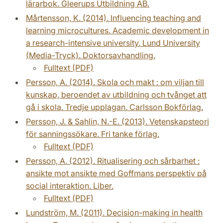
lärarbok. Gleerups Utbildning AB.
Mårtensson, K. (2014). Influencing teaching and
learning microcultures. Academic development in
a research-intensive university. Lund University
(Media-Tryck). Doktorsavhandling.
Fulltext (PDF)
Persson, A. (2014). Skola och makt : om viljan till
kunskap, beroendet av utbildning och tvånget att
gå i skola. Tredje upplagan. Carlsson Bokförlag.
Persson, J. & Sahlin, N.-E. (2013). Vetenskapsteori
för sanningssökare. Fri tanke förlag.
Fulltext (PDF)
Persson, A. (2012). Ritualisering och sårbarhet :
ansikte mot ansikte med Goffmans perspektiv på
social interaktion. Liber.
Fulltext (PDF)
Lundström, M. (2011). Decision-making in health