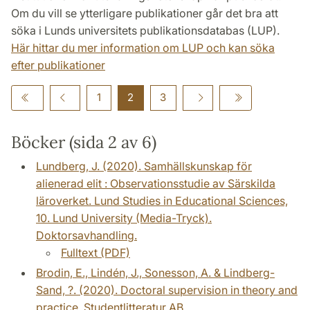
Om du vill se ytterligare publikationer går det bra att
söka i Lunds universitets publikationsdatabas (LUP).
Här hittar du mer information om LUP och kan söka
efter publikationer
1
2
3
Böcker (sida 2 av 6)
Lundberg, J. (2020). Samhällskunskap för
alienerad elit : Observationsstudie av Särskilda
läroverket. Lund Studies in Educational Sciences,
10. Lund University (Media-Tryck).
Doktorsavhandling.
Fulltext (PDF)
Brodin, E., Lindén, J., Sonesson, A. & Lindberg-
Sand, ?. (2020). Doctoral supervision in theory and
practice. Studentlitteratur AB.