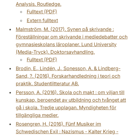
Analysis. Routledge.
Fulltext (PDF)
Extern fulltext
Malmström, M. (2017). Synen på skrivande :
Föreställningar om skrivande i mediedebatter och
gymnasieskolans läroplaner. Lund University
(Media-Tryck). Doktorsavhandling.
Fulltext (PDF)
Brodin, E., Lindén, J., Sonesson, A. & Lindberg-
Sand, ?. (2016). Forskarhandledning i teori och
praktik. Studentlitteratur AB.
Persson, A. (2016). Skola och makt : om viljan till
kunskap, beroendet av utbildning och tvånget att
gå i skola. Tredje upplagan. Myndigheten för
tillgängliga medier.
Rosengren, H. (2016). Fünf Musiker im
Schwedischen Exil : Nazismus - Kalter Krieg -