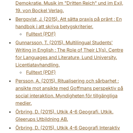
Demokratie. Musik im "Dritten Reich" und im Exil,
19. von Bockel Verlag.
Bergqvist, J. (2015). Att sätta praxis på pränt : En
handbok i att skriva betygskriterier.
Fulltext (PDF)
Gunnarsson, T. (2015). Multilingual Students'
Writing in English : The Role of Their L1(s). Centre
for Languages and Literature, Lund University.
Licentiatavhandling.
Fulltext (PDF)
Persson, A. (2015). Ritualisering och sårbarhet :
ansikte mot ansikte med Goffmans perspektiv på
social interaktion. Myndigheten för tillgängliga
medier.
Örbring, D. (2015). Utkik 4-6 Geografi. Utkik.
Gleerups Utbildning AB.
Örbring, D. (2015). Utkik 4-6 Geografi Interaktiv