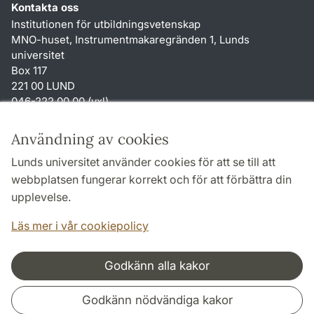
Kontakta oss
Institutionen för utbildningsvetenskap
MNO-huset, Instrumentmakaregränden 1, Lunds
universitet
Box 117
221 00 LUND
046-222 00 00 (vxl)
karin.hjalmarsson
@
uvet.lu
.
se
Användning av cookies
Genvägar
Lunds universitet använder cookies för att se till att
Om webbplatsen och cookies
webbplatsen fungerar korrekt och för att förbättra din
Tillgänglighetsredogörelse
upplevelse.
TYPO3-login
Läs mer i vår cookiepolicy
Godkänn alla kakor
Samarbeten och nätverk
Godkänn nödvändiga kakor