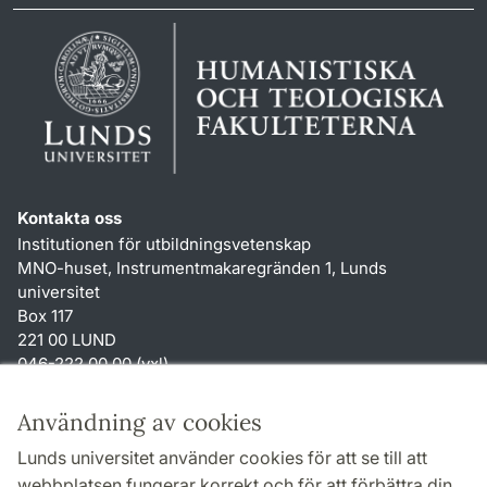
Kontakta oss
Institutionen för utbildningsvetenskap
MNO-huset, Instrumentmakaregränden 1, Lunds
universitet
Box 117
221 00 LUND
046-222 00 00 (vxl)
karin.hjalmarsson
@
uvet.lu
.
se
Användning av cookies
Genvägar
Lunds universitet använder cookies för att se till att
Om webbplatsen och cookies
webbplatsen fungerar korrekt och för att förbättra din