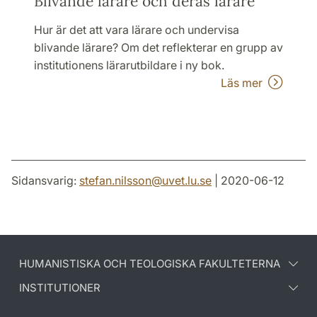
Blivande lärare och deras lärare
Hur är det att vara lärare och undervisa
blivande lärare? Om det reflekterar en grupp av
institutionens lärarutbildare i ny bok.
Läs mer
Sidansvarig:
stefan.nilsson
@
uvet.lu
.
se
| 2020-06-12
HUMANISTISKA OCH TEOLOGISKA FAKULTETERNA
INSTITUTIONER