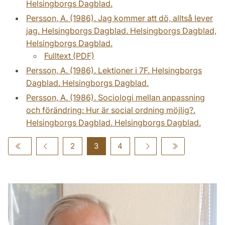
Helsingborgs Dagblad.
Persson, A. (1986). Jag kommer att dö, alltså lever
jag. Helsingborgs Dagblad. Helsingborgs Dagblad,
Helsingborgs Dagblad.
Fulltext (PDF)
Persson, A. (1986). Lektioner i 7F. Helsingborgs
Dagblad. Helsingborgs Dagblad.
Persson, A. (1986). Sociologi mellan anpassning
och förändring: Hur är social ordning möjlig?.
Helsingborgs Dagblad. Helsingborgs Dagblad.
2
3
4