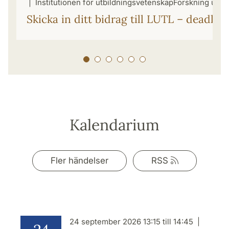
Institutionen för utbildningsvetenskap
Forskning uvet
Skicka in ditt bidrag till LUTL – deadlin
Kalendarium
Rss-
Fler händelser
RSS
flöde
24 september 2026 13:15 till 14:45