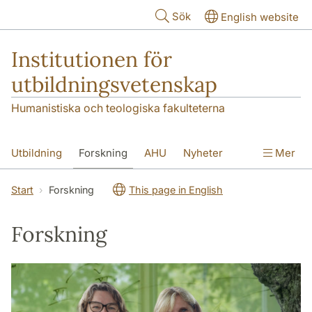
Hoppa till huvudinnehåll
Sök
English website
Institutionen för
utbildningsvetenskap
Humanistiska och teologiska fakulteterna
Utbildning
Forskning
AHU
Nyheter
Mer
Kontakt
Om institutionen
Start
Forskning
This page in English
Forskning