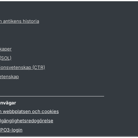
h antikens historia
skaper
 (SOL)
gionsvetenskap (CTR)
vetenskap
nvägar
 webbplatsen och cookies
llgänglighetsredogörelse
PO3-login