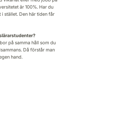
ersitetet är 100%. Har du
i stället. Den här tiden får
eslärarstudenter?
m bor på samma håll som du
llsammans. Då förstår man
 egen hand.