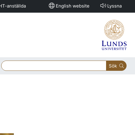
HT-anställda
English website
Lyssna
Sök