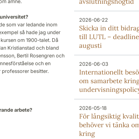
avslutningshögtid
a som ämne.
universitet?
2026-06-22
 de som var ledande inom
Skicka in ditt bidra
 exempel så hade jag under
till LUTL – deadline
i kursen om 1900-talet. Då
augusti
an Kristianstad och bland
nsson, Bertil Rosengren och
mnesförståelse och en
2026-06-03
 professorer besitter.
Internationellt bes
om samarbete krin
undervisningspolic
2026-05-18
arande arbete?
För långsiktig kvali
behöver vi tänka o
kring