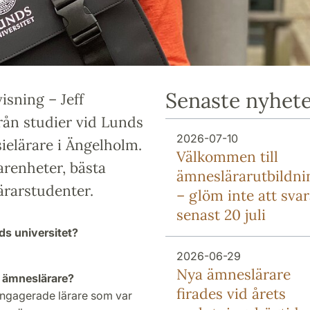
Senaste nyhet
isning – Jeff
rån studier vid Lunds
2026-07-10
sielärare i Ängelholm.
Välkommen till
arenheter, bästa
ämneslärarutbildn
ärarstudenter.
– glöm inte att sva
senast 20 juli
ds universitet?
2026-06-29
Nya ämneslärare
ll ämneslärare?
firades vid årets
engagerade lärare som var