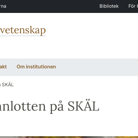
rna
Bibliotek
För 
svetenskap
akt
Om institutionen
å SKÄL
mnlotten på SKÄL