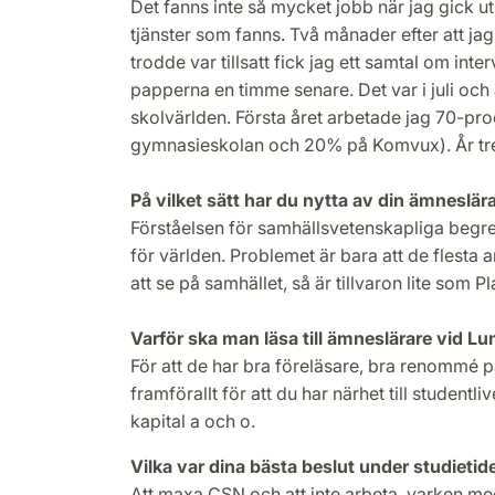
Det fanns inte så mycket jobb när jag gick ut
tjänster som fanns. Två månader efter att ja
trodde var tillsatt fick jag ett samtal om inte
papperna en timme senare. Det var i juli och a
skolvärlden. Första året arbetade jag 70-pr
gymnasieskolan och 20% på Komvux). År tre 
På vilket sätt har du nytta av din ämneslär
Förståelsen för samhällsvetenskapliga begre
för världen. Problemet är bara att de flesta a
att se på samhället, så är tillvaron lite som P
Varför ska man läsa till ämneslärare vid Lu
För att de har bra föreläsare, bra renommé p
framförallt för att du har närhet till studentli
kapital a och o.
Vilka var dina bästa beslut under studietid
Att maxa CSN och att inte arbeta, varken med