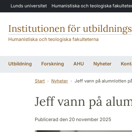
Hoppa till huvudinnehåll
Lunds universitet
Humanistiska och teologiska fakultete
Institutionen för utbildning
Humanistiska och teologiska fakulteterna
Utbildning
Forskning
AHU
Nyheter
Kont
Start
Nyheter
Jeff vann på alumnlotten p
Jeff vann på alu
Publicerad den 20 november 2025