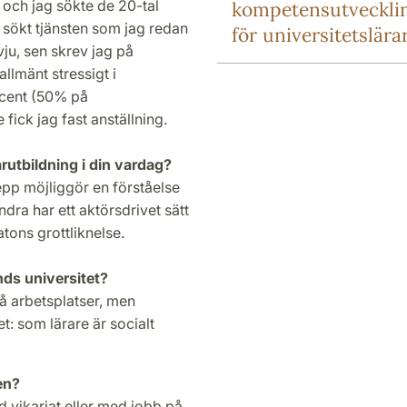
 och jag sökte de 20-tal
kompetensutveckli
g sökt tjänsten som jag redan
för universitetslära
rvju, sen skrev jag på
llmänt stressigt i
ocent (50% på
fick jag fast anställning.
arutbildning i din vardag?
pp möjliggör en förståelse
ndra har ett aktörsdrivet sätt
latons grottliknelse.
nds universitet?
å arbetsplatser, men
vet: som lärare är socialt
en?
 vikariat eller med jobb på