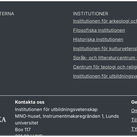
TERNA
INSTITUTIONER
Institutionen för arkeologi oc
Filosofiska institutionen
Historiska institutionen
Institutionen för kulturveten
Språk- och litteraturcentrum
Centrum för teologi och reli
Institutionen för utbildnings
Kontakta oss
Ge
Institutionen för utbildningsvetenskap
Om
MNO-huset, Instrumentmakaregränden 1, Lunds
Ti
universitet
TY
Box 117
221 00 LUND