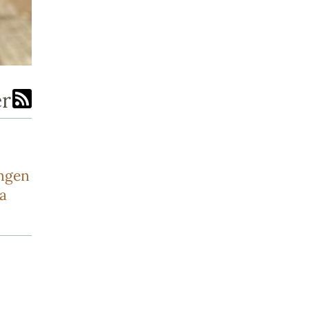
er
ingen
ra