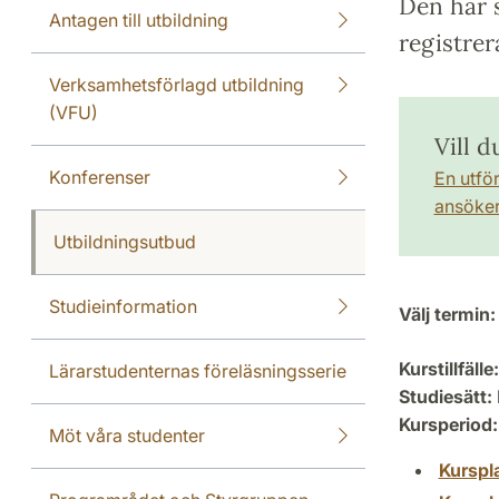
Den här s
Antagen till utbildning
registrer
Verksamhetsförlagd utbildning
(VFU)
Vill d
Konferenser
En utfö
ansöker 
Utbildningsutbud
Studieinformation
Välj termin:
Kurstillfälle:
Lärarstudenternas föreläsningsserie
Studiesätt:
Kursperiod:
Möt våra studenter
Kurspl