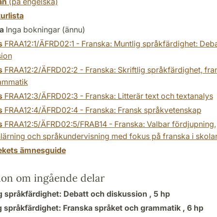
an
(på engelska)
turlista
a
Inga bokningar (ännu)
s
FRAA12:1/ÄFRD02:1 - Franska: Muntlig språkfärdighet: Deba
sion
s
FRAA12:2/ÄFRD02:2 - Franska: Skriftlig språkfärdighet, fra
ammatik
s
FRAA12:3/ÄFRD02:3 - Franska: Litterär text och textanalys
s
FRAA12:4/ÄFRD02:4 - Franska: Fransk språkvetenskap
s
FRAA12:5/ÄFRD02:5/FRAB14 - Franska: Valbar fördjupning,
lärning och språkundervisning med fokus på franska i skola
tekets ämnesguide
ion om ingående delar
g språkfärdighet: Debatt och diskussion ,
5 hp
ig språkfärdighet: Franska språket och grammatik ,
6 hp