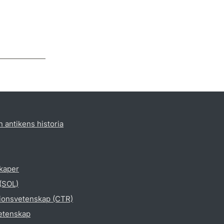
h antikens historia
skaper
 (SOL)
gionsvetenskap (CTR)
vetenskap