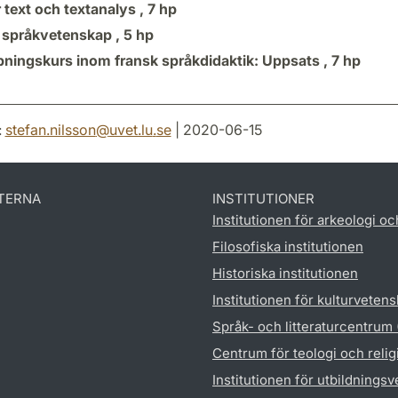
r text och textanalys ,
7 hp
 språkvetenskap ,
5 hp
pningskurs inom fransk språkdidaktik: Uppsats ,
7 hp
:
stefan.nilsson
@
uvet.lu
.
se
| 2020-06-15
TERNA
INSTITUTIONER
Institutionen för arkeologi oc
Filosofiska institutionen
Historiska institutionen
Institutionen för kulturveten
Språk- och litteraturcentrum
Centrum för teologi och reli
Institutionen för utbildnings