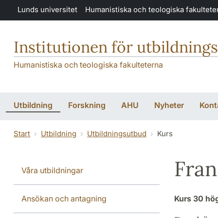
Hoppa till huvudinnehåll
Lunds universitet
Humanistiska och teologiska fakultete
Institutionen för utbildning
Humanistiska och teologiska fakulteterna
Utbildning
Forskning
AHU
Nyheter
Kont
Start
Utbildning
Utbildningsutbud
Kurs
Fran
Våra utbildningar
Ansökan och antagning
Kurs
30 hö