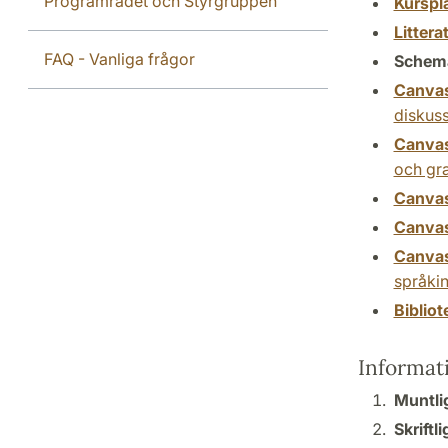
Programrådet och Styrgruppen
Kurspl
Littera
FAQ - Vanliga frågor
Schem
Canva
diskus
Canva
och gr
Canva
Canva
Canva
språkin
Biblio
Informat
Muntli
Skriftl