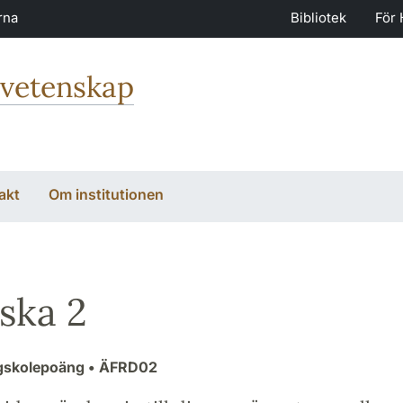
rna
Bibliotek
För 
svetenskap
akt
Om institutionen
ska 2
gskolepoäng
• ÄFRD02