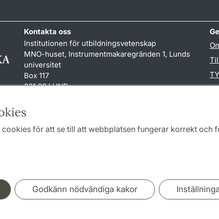
Kontakta oss
Ge
Institutionen för utbildningsvetenskap
Om
MNO-huset, Instrumentmakaregränden 1, Lunds
Ti
universitet
TY
Box 117
221 00 LUND
046-222 00 00 (vxl)
karin.hjalmarsson
@
uvet.lu
.
se
okies
cookies för att se till att webbplatsen fungerar korrekt och fö
Samarbeten och nätverk
Godkänn nödvändiga kakor
Inställning