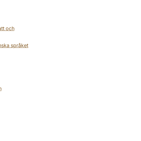
tt och
nska språket
n