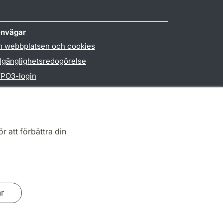
nvägar
 webbplatsen och cookies
llgänglighetsredogörelse
PO3-login
r att förbättra din
ar