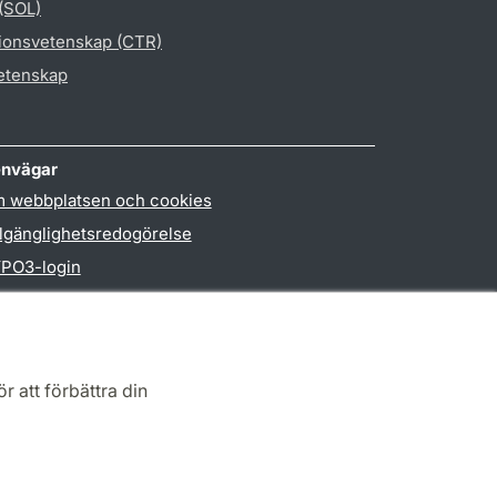
 (SOL)
gionsvetenskap (CTR)
vetenskap
nvägar
 webbplatsen och cookies
llgänglighetsredogörelse
PO3-login
r att förbättra din