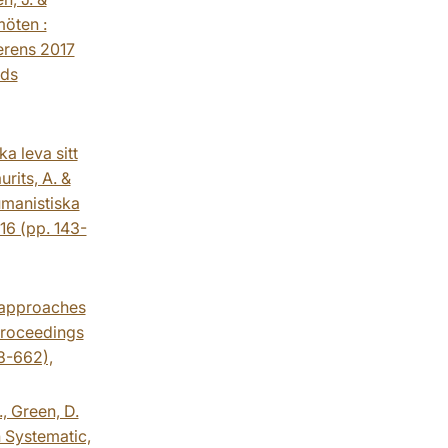
öten :
erens 2017
nds
a leva sitt
rits, A. &
umanistiska
16 (pp. 143-
t approaches
 Proceedings
8-662),
., Green, D.
 Systematic,