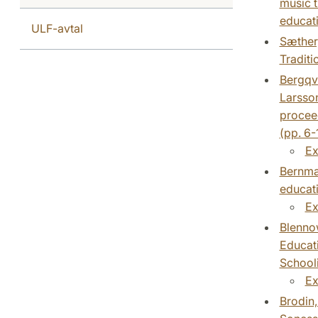
music t
educat
ULF-avtal
Sæther,
Traditi
Bergqvi
Larsso
procee
(pp. 6-
Ex
Bernmal
educat
Ex
Blennow
Educati
School
Ex
Brodin,