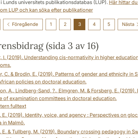
 i Lunds universitets publikationsdatabas (LUP).
Här hittar d
 om LUP och kan söka efter publikationer
Föregående
1
2
3
4
5
Nästa
ensbidrag (sida 3 av 16)
, I. (2019). Understanding cis-normativity in higher educatio
ooms.
r, C. & Brodin, E. (2019). Patterns of gender and ethnicity in
frican policies on doctoral education.
n, A., Lindberg-Sand, ?., Elmgren, M. & Forsberg, E. (2019).
e of examination committees in doctoral education.
tern fulltext
 E. (2019). Identity, voice, and agency : Perspectives on gloc
a in Malmö.
 E. & Tullberg, M. (2019). Boundary crossing pedagogy in Sw