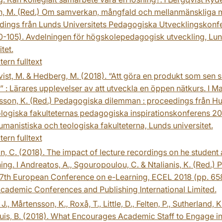
n, M. (Red.) Om samverkan, mångfald och mellanmänskliga m
dings från Lunds Universitets Pedagogiska Utvecklingskonf
0-105). Avdelningen för högskolepedagogisk utveckling, Lu
tet.
tern fulltext
ist, M. & Hedberg, M. (2018). “Att göra en produkt som sen sk
v” : Lärares upplevelser av att utveckla en öppen nätkurs. I Mau
sson, K. (Red.) Pedagogiska dilemman : proceedings från H
logiska fakulteternas pedagogiska inspirationskonferens 20
umanistiska och teologiska fakulteterna, Lunds universitet.
tern fulltext
n, C. (2018). The impact of lecture recordings on he studen
ning. I Andreatos, A., Sgouropoulou, C. & Ntalianis, K. (Red.)
 17th European Conference on e-Learning, ECEL 2018 (pp. 65
cademic Conferences and Publishing International Limited.
., Mårtensson, K., Roxå, T., Little, D., Felten, P., Sutherland, K
is, B. (2018). What Encourages Academic Staff to Engage in