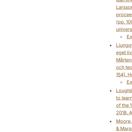
Larsso
procee
(pp. 10
universi
Ex
Ljungqv
eget li
Mårten
och teo
154). H
Ex
Loughli
to lear
of the
2018. A
Moore, J
& Marqu