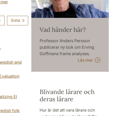
u mer
Sista
Vad händer här?
Professor Anders Persson
publicerar ny bok om Erving
n
Goffmans frame analyses.
Läs mer
 Swedish and
 Evaluation
Blivande lärare och
alizing El
deras lärare
Hur är det att vara lärare och
edish folk