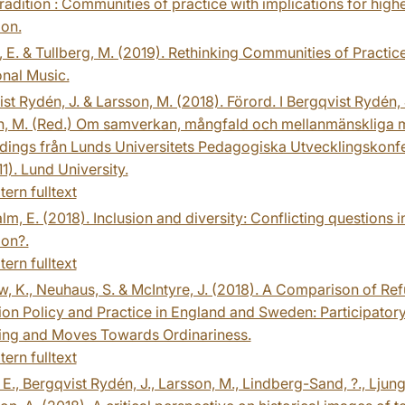
radition : Communities of practice with implications for high
ion.
 E. & Tullberg, M. (2019). Rethinking Communities of Practice
onal Music.
st Rydén, J. & Larsson, M. (2018). Förord. I Bergqvist Rydén, 
n, M. (Red.) Om samverkan, mångfald och mellanmänskliga m
dings från Lunds Universitets Pedagogiska Utvecklingskonf
11). Lund University.
tern fulltext
m, E. (2018). Inclusion and diversity: Conflicting questions i
ion?.
tern fulltext
, K., Neuhaus, S. & McIntyre, J. (2018). A Comparison of Re
on Policy and Practice in England and Sweden: Participatory 
ing and Moves Towards Ordinariness.
tern fulltext
 E., Bergqvist Rydén, J., Larsson, M., Lindberg-Sand, ?., Ljung