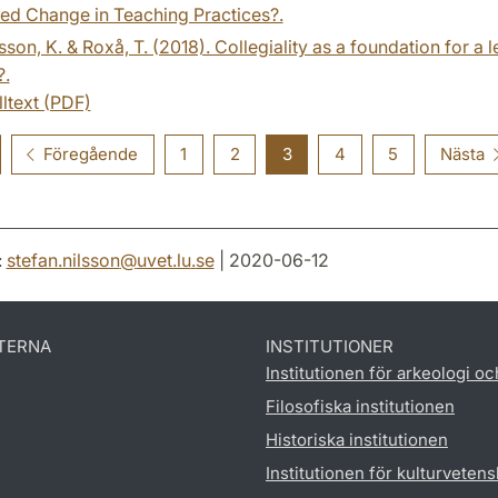
ed Change in Teaching Practices?.
son, K. & Roxå, T. (2018). Collegiality as a foundation for a 
?.
lltext (PDF)
Föregående
1
2
3
4
5
Nästa
:
stefan.nilsson
@
uvet.lu
.
se
| 2020-06-12
TERNA
INSTITUTIONER
Institutionen för arkeologi oc
Filosofiska institutionen
Historiska institutionen
Institutionen för kulturveten