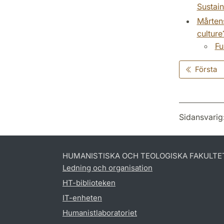
Sustain
Mårtens
culture
Fu
Första
Sidansvarig
HUMANISTISKA OCH TEOLOGISKA FAKULTE
Ledning och organisation
HT-biblioteken
IT-enheten
Humanistlaboratoriet