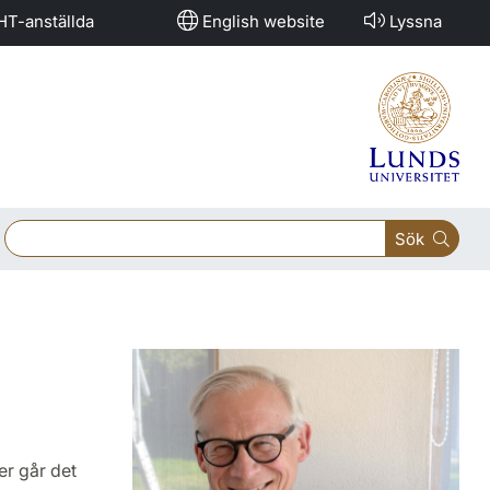
HT-anställda
English website
Lyssna
Sök
er går det