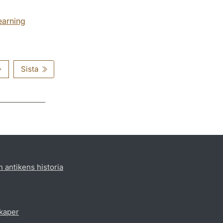
learning
Sista
h antikens historia
skaper