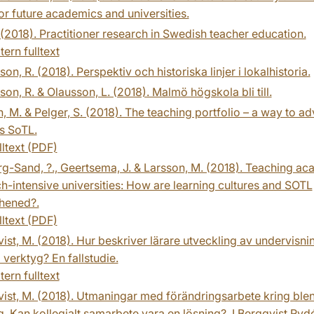
or future academics and universities.
. (2018). Practitioner research in Swedish teacher education.
tern fulltext
on, R. (2018). Perspektiv och historiska linjer i lokalhistoria.
on, R. & Olausson, L. (2018). Malmö högskola bli till.
, M. & Pelger, S. (2018). The teaching portfolio – a way to a
s SoTL.
lltext (PDF)
g-Sand, ?., Geertsema, J. & Larsson, M. (2018). Teaching ac
h-intensive universities: How are learning cultures and SOTL
thened?.
lltext (PDF)
ist, M. (2018). Hur beskriver lärare utveckling av undervisn
a verktyg? En fallstudie.
tern fulltext
ist, M. (2018). Utmaningar med förändringsarbete kring ble
g. Kan kollegialt samarbete vara en lösning?. I Bergqvist Rydé