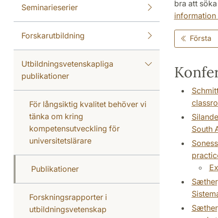
bra att söka
Seminarieserier
information
Forskarutbildning
Första
Utbildningsvetenskapliga
Konfer
publikationer
Schmitt
classr
För långsiktig kvalitet behöver vi
tänka om kring
Silande
kompetensutveckling för
South A
universitetslärare
Sonesso
practic
Ex
Publikationer
Sæther,
Sistem
Forskningsrapporter i
Sæther,
utbildningsvetenskap