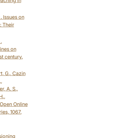
eaching in
). Issues on
: Their
.
lines on
t century.
t, G., Cazin
,
r, A. S.,
H.,
e Open Online
ies, 1067.
isioning