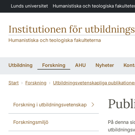
Hoppa till huvudinnehåll
Lunds universitet
Humanistiska och teologiska fakultete
Institutionen för utbildning
Humanistiska och teologiska fakulteterna
Utbildning
Forskning
AHU
Nyheter
Kont
Start
Forskning
Utbildningsvetenskapliga publikatione
Publ
Forskning i utbildningsvetenskap
Forskningsmiljö
På denna sid
utbildningsv