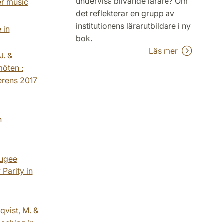
undervisa blivande lärare? Om
er music
det reflekterar en grupp av
institutionens lärarutbildare i ny
 in
bok.
Läs mer
J. &
öten :
erens 2017
n
fugee
Parity in
qvist, M. &