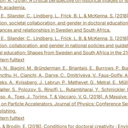
n, A. (2018). A critical perspective on historical images of t
h academia.
 E., Silander, C., Lindberg, L., Frick, B. L. & McKenna, S. (2018
ion, societal collaboration, and gender in doctoral education
nces and relationships in Sweden and South Africa.
 E., Silander, C., Lindberg, L., Frick, L. B. & McKenna, S. (2018)
ion, collaboration, and gender in national policies and guide
l education: Shapes from Sweden and South Africa in the 21s
tern fulltext
, N., Biagini, M., Bründerman, E., Briantais, E., Burrows, P., Bur
cthu, H., Cianchi, A., Darve, C., Dmitriyeva, V., Faus-Golfe, A.
ks, A., Kvissberg, J., Lebrun, P., Mathevet, G., Metral, E., Mülle
ller, S., Polozov, S., Rinolfi, L., Rutambharai, Y., Schmickler, 
o, A., Toes, J., Torims, T. & Vaccaro, V. G. (2018). A Massiv
on Particle Accelerators. Journal of Physics: Conference Ser
lishing.
tern fulltext
L. & Brodin, E. (2018). Conditions for doctoral creativity : Env