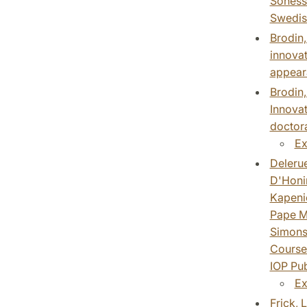
Sonesso
Swedis
Brodin,
innovat
appeara
Brodin,
Innovat
doctora
Ex
Delerue
D'Honin
Kapenie
Pape Mø
Simonss
Course 
IOP Pub
Ex
Frick, 