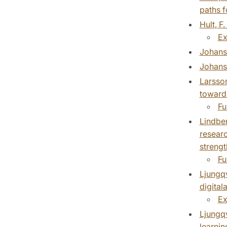
paths f
Hult, F
Ex
Johanss
Johanss
Larsson
toward
Fu
Lindber
researc
streng
Fu
Ljungqv
digital
Ex
Ljungqv
learnin