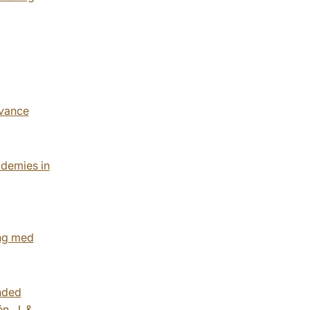
dvance
ademies in
ing med
nded
n, J. &