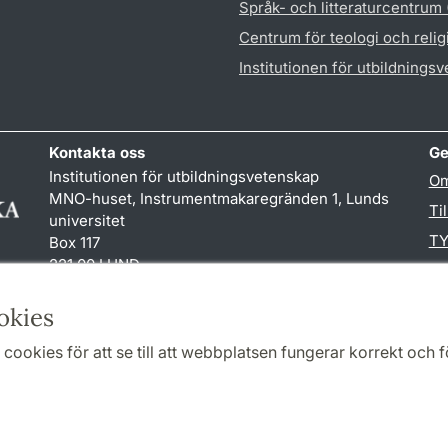
Språk- och litteraturcentrum
Centrum för teologi och reli
Institutionen för utbildnings
Kontakta oss
Ge
Institutionen för utbildningsvetenskap
Om
MNO-huset, Instrumentmakaregränden 1, Lunds
Ti
universitet
TY
Box 117
221 00 LUND
046-222 00 00 (vxl)
karin.hjalmarsson
@
uvet.lu
.
se
okies
cookies för att se till att webbplatsen fungerar korrekt och fö
Samarbeten och nätverk