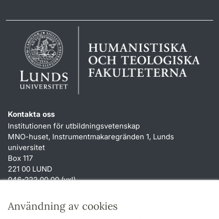
Kontakta oss
Institutionen för utbildningsvetenskap
MNO-huset, Instrumentmakaregränden 1, Lunds
universitet
Box 117
221 00 LUND
046-222 00 00 (vxl)
karin.hjalmarsson
@
uvet.lu
.
se
Användning av cookies
Genvägar