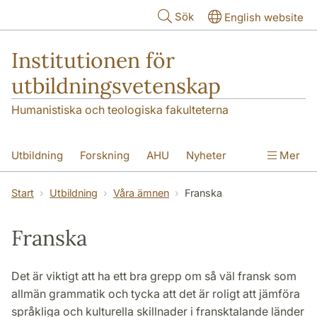
Hoppa till huvudinnehåll
Sök
English website
Institutionen för
utbildningsvetenskap
Humanistiska och teologiska fakulteterna
Utbildning
Forskning
AHU
Nyheter
Mer
Kontakt
Om institutionen
Start
Utbildning
Våra ämnen
Franska
Franska
Det är viktigt att ha ett bra grepp om så väl fransk som
allmän grammatik och tycka att det är roligt att jämföra
språkliga och kulturella skillnader i fransktalande länder